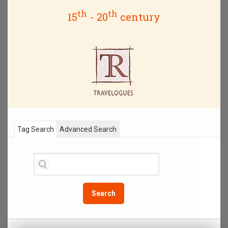
th
th
15
- 20
century
Tag Search
Advanced Search
Search