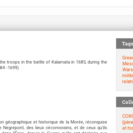
Tag
Gree
he troops in the battle of Kalamata in 1685, during the
Mess
84 -1699).
Wars
milit
relat
Coll
CORO
(père
n géographique et historique de la Morée, réconquise
 Negrepont, des lieux circonvoisins, et de ceux qu'ils
et hi