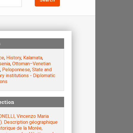
s
ce
,
History
,
Kalamata
,
enia
,
Ottoman–Venetian
,
Peloponnese
,
State and
ary institutions - Diplomatic
ions
ection
NELLI, Vincenzo Maria
). Description géographique
storique de la Morée,