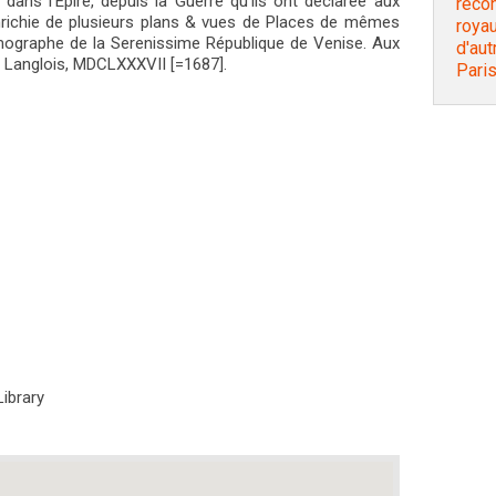
dans l'Épire, depuis la Guerre qu'ils ont déclarée aux
recon
nrichie de plusieurs plans & vues de Places de mêmes
roya
smographe de la Serenissime République de Venise. Aux
d'aut
as Langlois, MDCLXXXVII [=1687].
Paris
Library