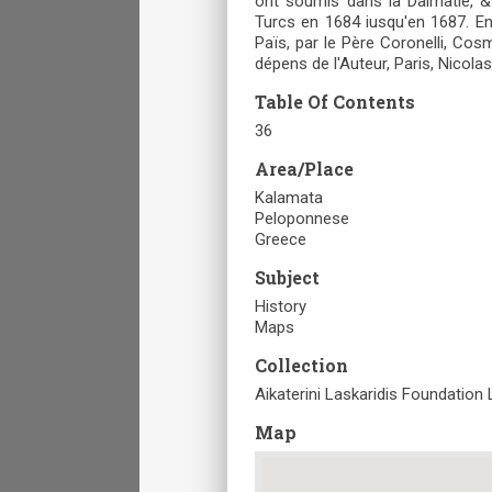
ont soumis dans la Dalmatie, & 
Turcs en 1684 iusqu'en 1687. E
Païs, par le Père Coronelli, Co
dépens de l'Auteur, Paris, Nicol
Table Of Contents
36
Area/Place
Kalamata
Peloponnese
Greece
Subject
History
Maps
Collection
Aikaterini Laskaridis Foundation 
Map