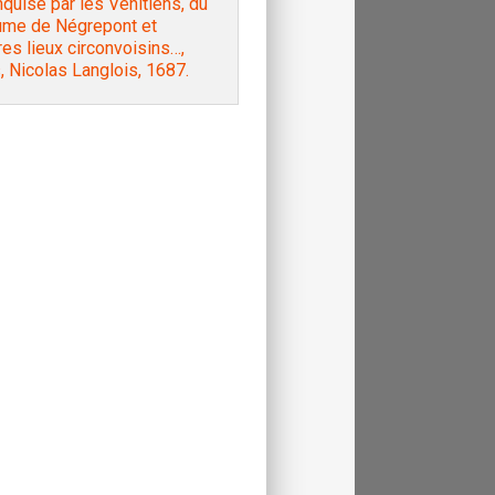
quise par les Vénitiens, du
ume de Négrepont et
res lieux circonvoisins…,
, Nicolas Langlois, 1687.