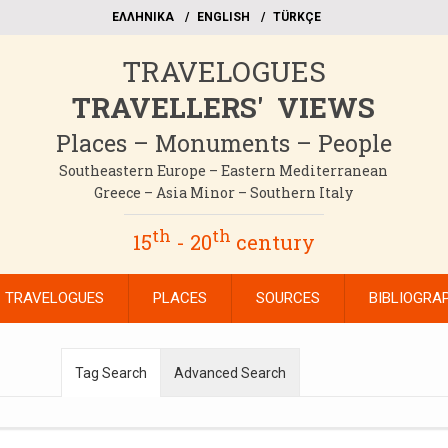
EΛΛΗΝΙΚΑ
ΕΝGLISH
TÜRKÇE
TRAVELOGUES
TRAVELLERS' VIEWS
Places – Monuments – People
Southeastern Europe – Eastern Mediterranean
Greece – Asia Minor – Southern Italy
th
th
15
- 20
century
TRAVELOGUES
PLACES
SOURCES
BIBLIOGRA
Tag Search
Advanced Search