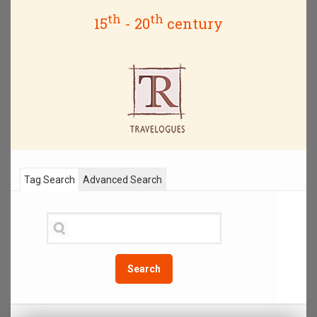
th
th
15
- 20
century
Tag Search
Advanced Search
Search