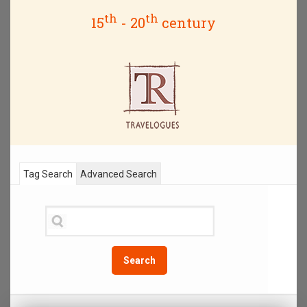
th
th
15
- 20
century
Tag Search
Advanced Search
Search