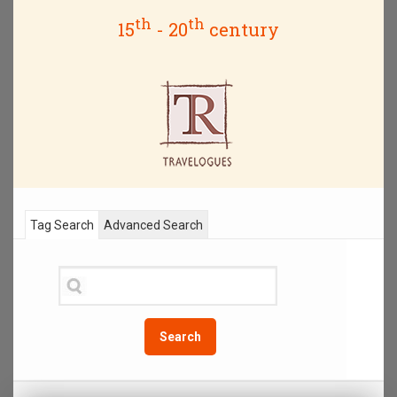
th
th
15
- 20
century
Tag Search
Advanced Search
Search