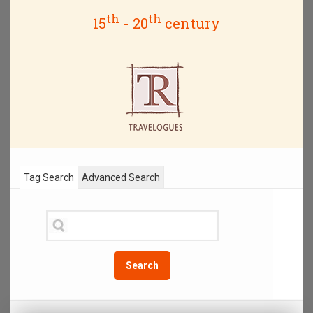
th
th
15
- 20
century
Tag Search
Advanced Search
Search