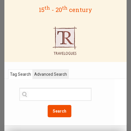
th
th
15
- 20
century
Tag Search
Advanced Search
Search