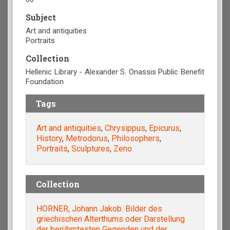
Subject
Art and antiquities
Portraits
Collection
Hellenic Library - Alexander S. Onassis Public Benefit
Foundation
Tags
Art and antiquities
,
Chrysippus
,
Epicurus
,
History
,
Metrodorus
,
Philosophers
,
Portraits
,
Sculptures
,
Zeno
Collection
HORNER, Johann Jakob. Bilder des
griechischen Alterthums oder Darstellung
der berühmtesten Gegenden und der