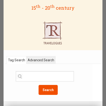
th
th
15
- 20
century
Tag Search
Advanced Search
Search