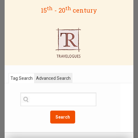
th
th
15
- 20
century
Tag Search
Advanced Search
Search