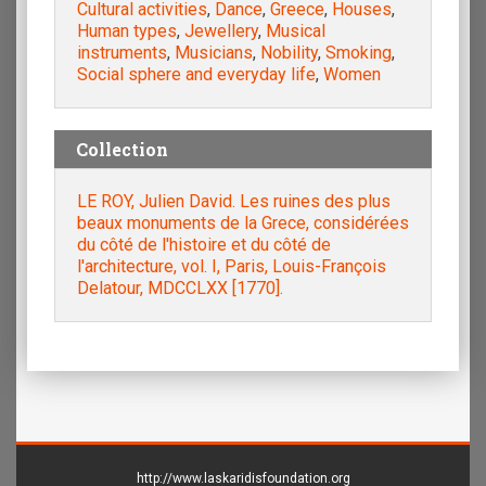
Cultural activities
,
Dance
,
Greece
,
Houses
,
Human types
,
Jewellery
,
Musical
instruments
,
Musicians
,
Nobility
,
Smoking
,
Social sphere and everyday life
,
Women
Collection
LE ROY, Julien David. Les ruines des plus
beaux monuments de la Grece, considérées
du côté de l'histoire et du côté de
l'architecture, vol. Ι, Paris, Louis-François
Delatour, MDCCLXX [1770].
http://www.laskaridisfoundation.org