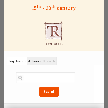
th
th
15
- 20
century
Tag Search
Advanced Search
Search