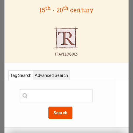
th
th
15
- 20
century
Tag Search
Advanced Search
Search