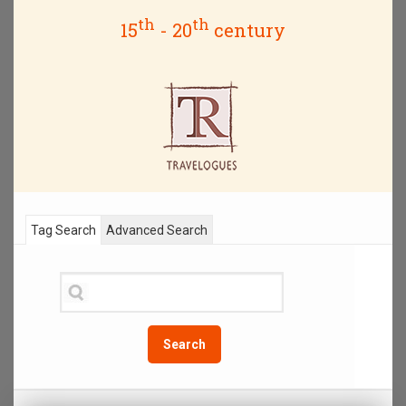
th
th
15
- 20
century
Tag Search
Advanced Search
Search