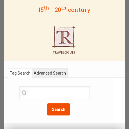
th
th
15
- 20
century
Tag Search
Advanced Search
Search