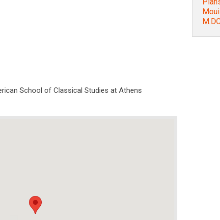
Plans
Mouil
M.DC
rican School of Classical Studies at Athens