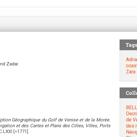
Tag
Adria
nd Zadar.
coas
Zara 
Coll
BELL
Decr
de V
ption Géographique du Golf de Venise et de la Morée.
des 
gation et des Cartes et Plans des Côtes, Villes, Ports
CC.LXXI [=1771].
Navig