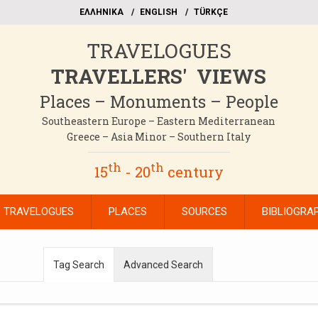
EΛΛΗΝΙΚΑ
ΕΝGLISH
TÜRKÇE
TRAVELOGUES
TRAVELLERS' VIEWS
Places – Monuments – People
Southeastern Europe – Eastern Mediterranean
Greece – Asia Minor – Southern Italy
th
th
15
- 20
century
TRAVELOGUES
PLACES
SOURCES
BIBLIOGRA
Tag Search
Advanced Search