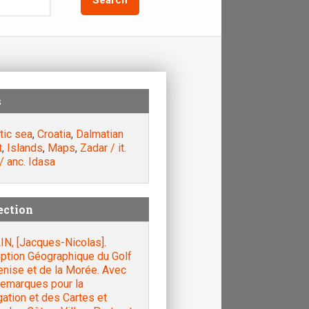
s
tic sea
,
Croatia
,
Dalmatian
t
,
Islands
,
Maps
,
Zadar / it.
/ anc. Idasa
ection
IN, [Jacques-Nicolas].
iption Géographique du Golf
enise et de la Morée. Avec
remarques pour la
ation et des Cartes et