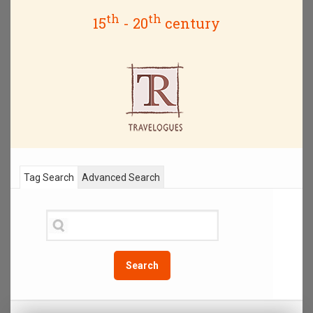
th
th
15
- 20
century
Tag Search
Advanced Search
Search