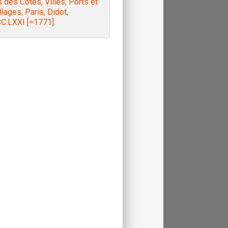
 des Côtes, Villes, Ports et
lages, Paris, Didot,
C.LXXI [=1771].