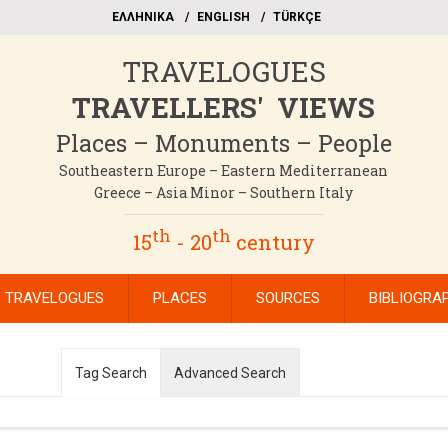
EΛΛΗΝΙΚΑ
ΕΝGLISH
TÜRKÇE
TRAVELOGUES
TRAVELLERS' VIEWS
Places – Monuments – People
Southeastern Europe – Eastern Mediterranean
Greece – Asia Minor – Southern Italy
th
th
15
- 20
century
TRAVELOGUES
PLACES
SOURCES
BIBLIOGRA
Tag Search
Advanced Search