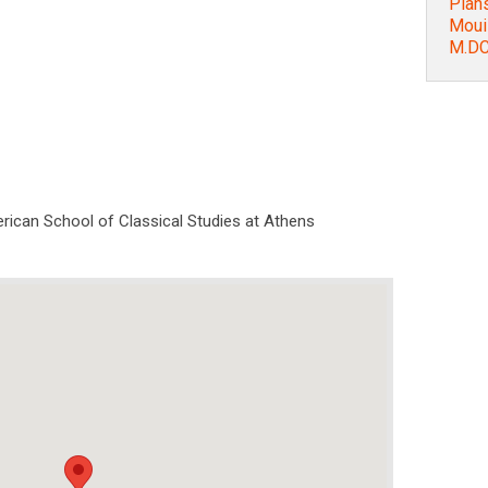
Plans
Mouil
M.DC
rican School of Classical Studies at Athens