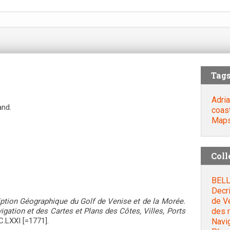
Tag
Adria
and.
coas
Map
Coll
BELL
Decr
de V
ption Géographique du Golf de Venise et de la Morée.
des 
gation et des Cartes et Plans des Côtes, Villes, Ports
CC.LXXI [=1771].
Navig