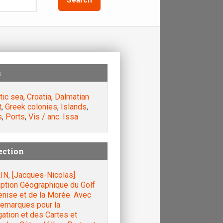
s
tic sea
,
Croatia
,
Dalmatian
t
,
Greek colonies
,
Islands
,
s
,
Ports
,
Vis / anc. Issa
ection
IN, [Jacques-Nicolas].
iption Géographique du Golf
enise et de la Morée. Avec
remarques pour la
ation et des Cartes et