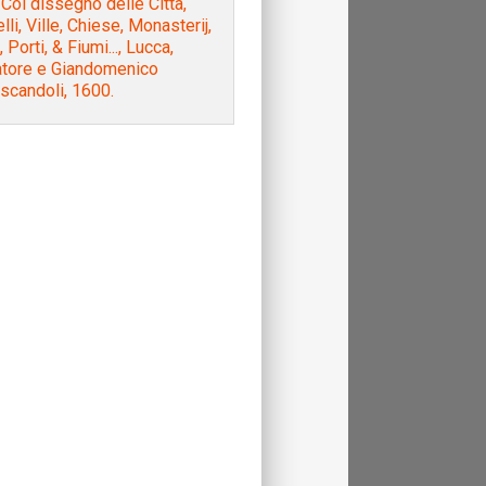
 Col dissegno delle Città,
lli, Ville, Chiese, Monasterij,
, Porti, & Fiumi..., Lucca,
atore e Giandomenico
scandoli, 1600.