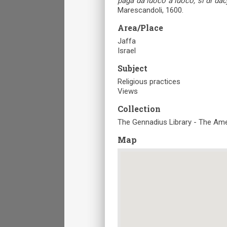
paga da luoco à luoco, sì di dac
Marescandoli, 1600.
Area/Place
Jaffa
Israel
Subject
Religious practices
Views
Collection
The Gennadius Library - The Ame
Map