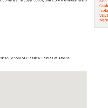
j, come d'altre cose
, Lucca, Salvatore e Giandomenico
Sina.
Caste
Isole
Salv
Mare
rican School of Classical Studies at Athens