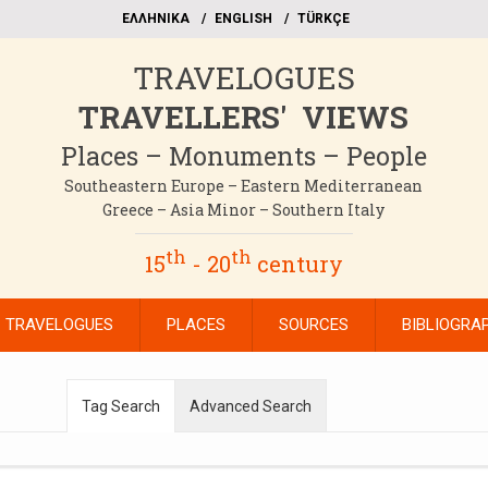
EΛΛΗΝΙΚΑ
ΕΝGLISH
TÜRKÇE
TRAVELOGUES
TRAVELLERS' VIEWS
Places – Monuments – People
Southeastern Europe – Eastern Mediterranean
Greece – Asia Minor – Southern Italy
th
th
15
- 20
century
TRAVELOGUES
PLACES
SOURCES
BIBLIOGRA
Tag Search
Advanced Search