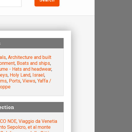
s
als
,
Architecture and built
ronment
,
Boats and ships
,
ume - Hats and headwear
,
eys
,
Holy Land
,
Israel
,
rims
,
Ports
,
Views
,
Yaffa /
Ioppe
ection
CO NOE, Viaggio da Venetia
nto Sepolcro, et al monte