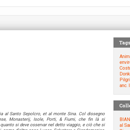
Tag
Anim
envi
Cost
Donk
Pilg
anc. 
Coll
ia al Santo Sepolcro, et al monte Sina. Col dissegno
BIAN
iese, Monasterij, Isole, Porti, & Fiumi, che fin là si
 quanto si deve osservar nel detto viaggio, e ciò che si
al Sa