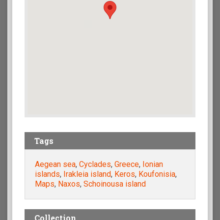
Tags
Aegean sea
,
Cyclades
,
Greece
,
Ionian
islands
,
Irakleia island
,
Keros
,
Koufonisia
,
Maps
,
Naxos
,
Schoinousa island
Collection