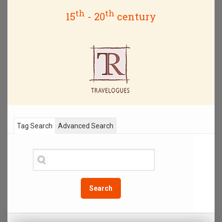
th
th
15
- 20
century
Tag Search
Advanced Search
Search