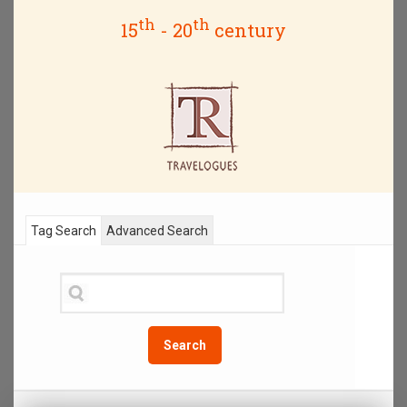
th
th
15
- 20
century
Tag Search
Advanced Search
Search