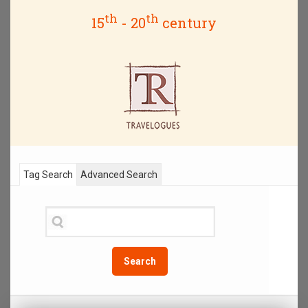
th
th
15
- 20
century
Tag Search
Advanced Search
Search