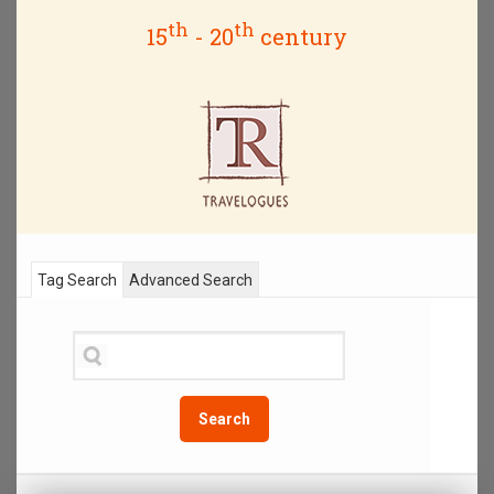
th
th
15
- 20
century
Tag Search
Advanced Search
Search