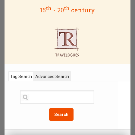
th
th
15
- 20
century
Tag Search
Advanced Search
Search