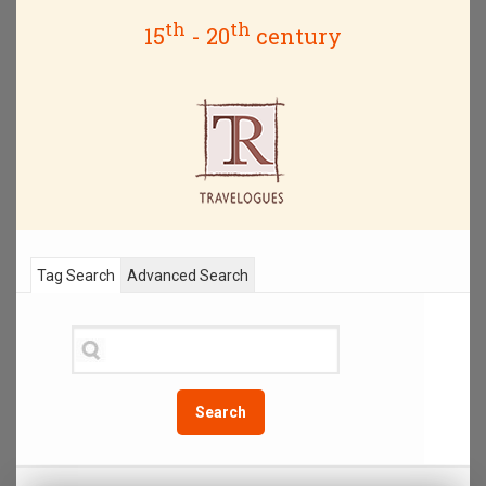
th
th
15
- 20
century
Tag Search
Advanced Search
Search