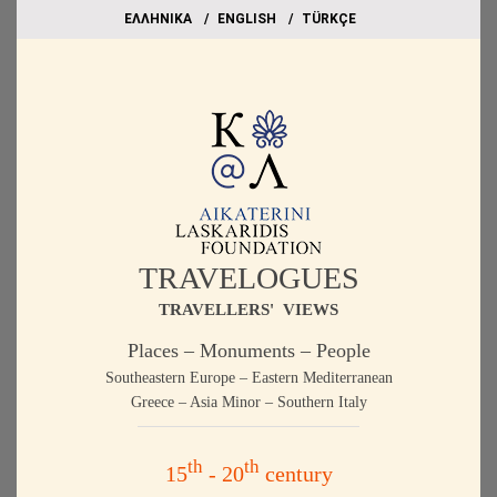
EΛΛΗΝΙΚΑ
ΕΝGLISH
TÜRKÇE
TRAVELOGUES
TRAVELLERS' VIEWS
Places – Monuments – People
Southeastern Europe – Eastern Mediterranean
Greece – Asia Minor – Southern Italy
th
th
15
- 20
century