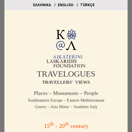
EΛΛΗΝΙΚΑ
ΕΝGLISH
TÜRKÇE
TRAVELOGUES
TRAVELLERS' VIEWS
Places – Monuments – People
Southeastern Europe – Eastern Mediterranean
Greece – Asia Minor – Southern Italy
th
th
15
- 20
century