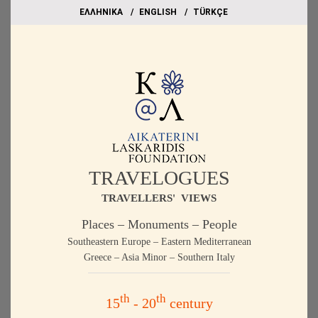
EΛΛΗΝΙΚΑ
ΕΝGLISH
TÜRKÇE
TRAVELOGUES
TRAVELLERS' VIEWS
Places – Monuments – People
Southeastern Europe – Eastern Mediterranean
Greece – Asia Minor – Southern Italy
th
th
15
- 20
century