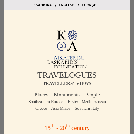
EΛΛΗΝΙΚΑ
ΕΝGLISH
TÜRKÇE
TRAVELOGUES
TRAVELLERS' VIEWS
Places – Monuments – People
Southeastern Europe – Eastern Mediterranean
Greece – Asia Minor – Southern Italy
th
th
15
- 20
century