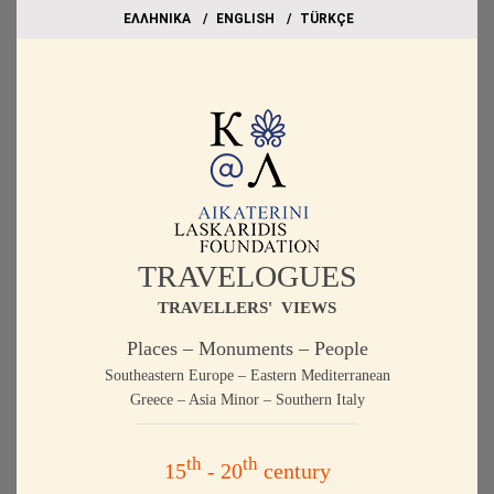
EΛΛΗΝΙΚΑ
ΕΝGLISH
TÜRKÇE
TRAVELOGUES
TRAVELLERS' VIEWS
Places – Monuments – People
Southeastern Europe – Eastern Mediterranean
Greece – Asia Minor – Southern Italy
th
th
15
- 20
century