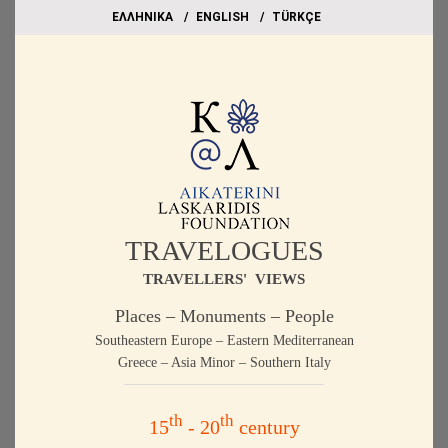
EΛΛΗΝΙΚΑ
ΕΝGLISH
TÜRKÇE
TRAVELOGUES
TRAVELLERS' VIEWS
Places – Monuments – People
Southeastern Europe – Eastern Mediterranean
Greece – Asia Minor – Southern Italy
th
th
15
- 20
century