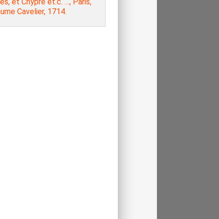
s, et Chypre et.c. …, Paris,
aume Cavelier, 1714.