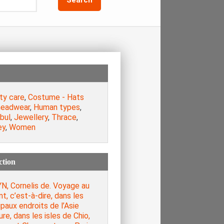
ty care
,
Costume - Hats
headwear
,
Human types
,
bul
,
Jewellery
,
Thrace
,
ey
,
Women
ction
N, Cornelis de. Voyage au
t, c’est-à-dire, dans les
ipaux endroits de l’Asie
re, dans les isles de Chio,