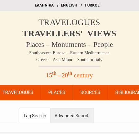
EΛΛΗΝΙΚΑ
ΕΝGLISH
TÜRKÇE
TRAVELOGUES
TRAVELLERS' VIEWS
Places – Monuments – People
Southeastern Europe – Eastern Mediterranean
Greece – Asia Minor – Southern Italy
th
th
15
- 20
century
TRAVELOGUES
PLACES
SOURCES
BIBLIOGRA
Tag Search
Advanced Search