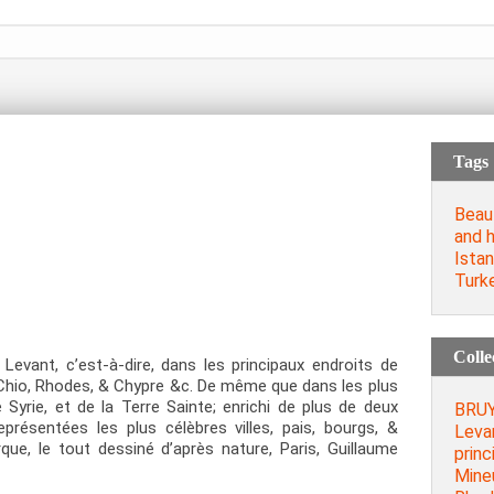
Tags
Beau
and 
Istan
Turk
Colle
evant, c’est-à-dire, dans les principaux endroits de
e Chio, Rhodes, & Chypre &c. De même que dans les plus
e Syrie, et de la Terre Sainte; enrichi de plus de deux
BRUY
présentées les plus célèbres villes, pais, bourgs, &
Levan
ue, le tout dessiné d’après nature, Paris, Guillaume
princ
Mineu