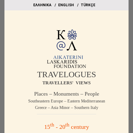
EΛΛΗΝΙΚΑ
ΕΝGLISH
TÜRKÇE
TRAVELOGUES
TRAVELLERS' VIEWS
Places – Monuments – People
Southeastern Europe – Eastern Mediterranean
Greece – Asia Minor – Southern Italy
th
th
15
- 20
century