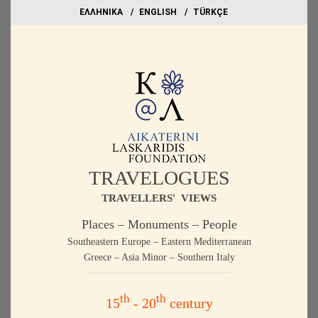
EΛΛΗΝΙΚΑ
ΕΝGLISH
TÜRKÇE
TRAVELOGUES
TRAVELLERS' VIEWS
Places – Monuments – People
Southeastern Europe – Eastern Mediterranean
Greece – Asia Minor – Southern Italy
th
th
15
- 20
century