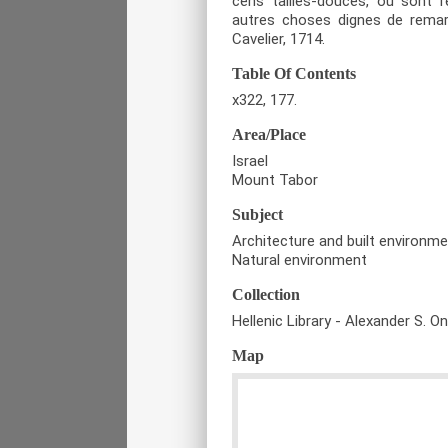
cens tailles-douces, où sont re
autres choses dignes de remarq
Cavelier, 1714.
Table Of Contents
x322, 177.
Area/Place
Israel
Mount Tabor
Subject
Architecture and built environm
Natural environment
Collection
Hellenic Library - Alexander S. O
Map