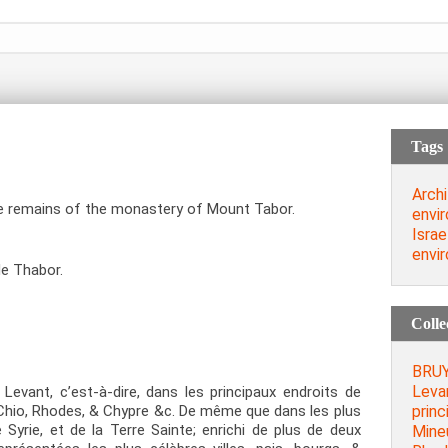
Tags
Archi
he remains of the monastery of Mount Tabor.
envi
Israe
envi
de Thabor.
Colle
BRUY
Levan
evant, c’est-à-dire, dans les principaux endroits de
princ
e Chio, Rhodes, & Chypre &c. De même que dans les plus
e Syrie, et de la Terre Sainte; enrichi de plus de deux
Mineu