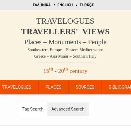
EΛΛΗΝΙΚΑ
ΕΝGLISH
TÜRKÇE
TRAVELOGUES
TRAVELLERS' VIEWS
Places – Monuments – People
Southeastern Europe – Eastern Mediterranean
Greece – Asia Minor – Southern Italy
th
th
15
- 20
century
TRAVELOGUES
PLACES
SOURCES
BIBLIOGRA
Tag Search
Advanced Search