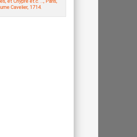
s, et Chypre et.c. …, Paris,
aume Cavelier, 1714.