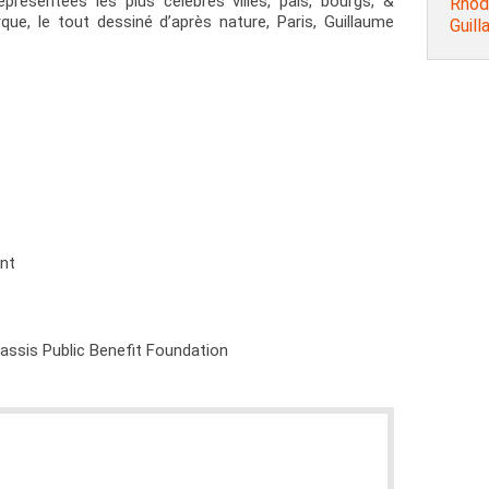
présentées les plus célèbres villes, pais, bourgs, &
Rhode
ue, le tout dessiné d’après nature, Paris, Guillaume
Guill
ent
nassis Public Benefit Foundation