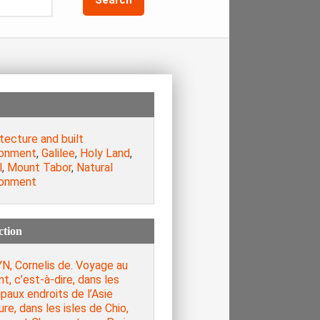
tecture and built
ronment
,
Galilee
,
Holy Land
,
l
,
Mount Tabor
,
Natural
ronment
ction
N, Cornelis de. Voyage au
t, c’est-à-dire, dans les
ipaux endroits de l’Asie
re, dans les isles de Chio,