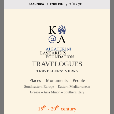
EΛΛΗΝΙΚΑ
ΕΝGLISH
TÜRKÇE
TRAVELOGUES
TRAVELLERS' VIEWS
Places – Monuments – People
Southeastern Europe – Eastern Mediterranean
Greece – Asia Minor – Southern Italy
th
th
15
- 20
century