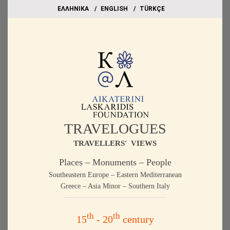
EΛΛΗΝΙΚΑ
ΕΝGLISH
TÜRKÇE
TRAVELOGUES
TRAVELLERS' VIEWS
Places – Monuments – People
Southeastern Europe – Eastern Mediterranean
Greece – Asia Minor – Southern Italy
th
th
15
- 20
century