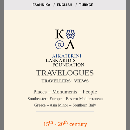
EΛΛΗΝΙΚΑ
ΕΝGLISH
TÜRKÇE
TRAVELOGUES
TRAVELLERS' VIEWS
Places – Monuments – People
Southeastern Europe – Eastern Mediterranean
Greece – Asia Minor – Southern Italy
th
th
15
- 20
century