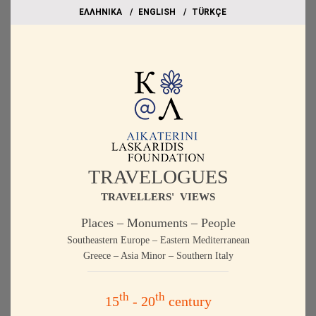
EΛΛΗΝΙΚΑ
ΕΝGLISH
TÜRKÇE
TRAVELOGUES
TRAVELLERS' VIEWS
Places – Monuments – People
Southeastern Europe – Eastern Mediterranean
Greece – Asia Minor – Southern Italy
th
th
15
- 20
century