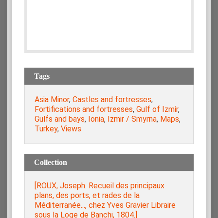
Tags
Asia Minor
,
Castles and fortresses
,
Fortifications and fortresses
,
Gulf of Izmir
,
Gulfs and bays
,
Ionia
,
Izmir / Smyrna
,
Maps
,
Turkey
,
Views
Collection
[ROUX, Joseph. Recueil des principaux
plans, des ports, et rades de la
Méditerranée..., chez Yves Gravier Libraire
sous la Loge de Banchi, 1804.]