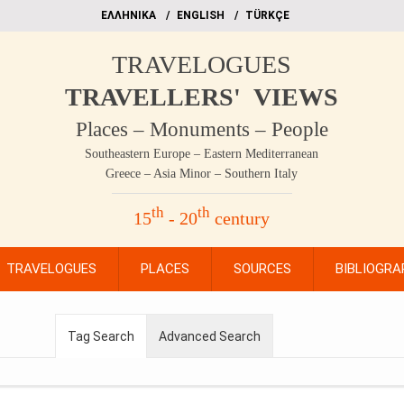
EΛΛΗΝΙΚΑ
ΕΝGLISH
TÜRKÇE
TRAVELOGUES
TRAVELLERS' VIEWS
Places – Monuments – People
Southeastern Europe – Eastern Mediterranean
Greece – Asia Minor – Southern Italy
th
th
15
- 20
century
TRAVELOGUES
PLACES
SOURCES
BIBLIOGRA
Tag Search
Advanced Search