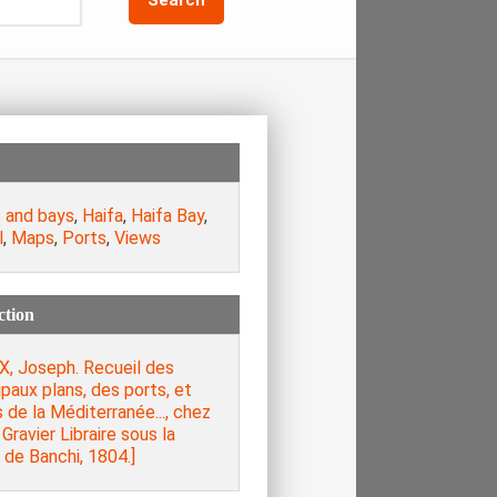
s and bays
,
Haifa
,
Haifa Bay
,
l
,
Maps
,
Ports
,
Views
ction
X, Joseph. Recueil des
ipaux plans, des ports, et
 de la Méditerranée..., chez
Gravier Libraire sous la
de Banchi, 1804.]