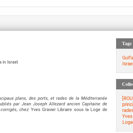
Tags
Gulf
in Israel.
Israe
Colle
[ROU
ncipaux plans, des ports, et rades de la Méditerranée
ubliés par Jean Joseph Allezard ancien Capitaine de
princ
 corrigés
, chez Yves Gravier Libraire sous la Loge de
rades
Yves 
Loge 