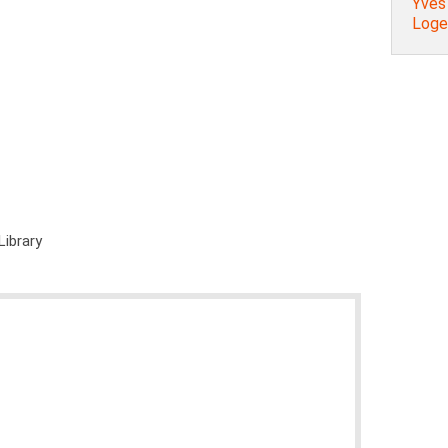
Yves 
Loge 
Library