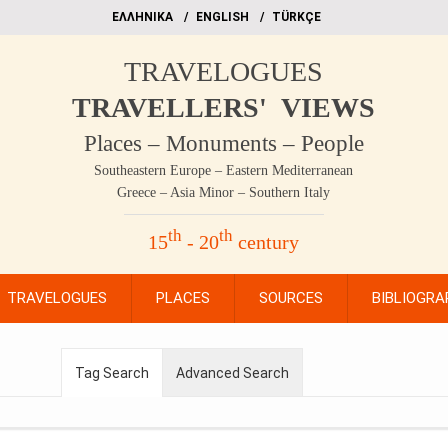
EΛΛΗΝΙΚΑ
ΕΝGLISH
TÜRKÇE
TRAVELOGUES
TRAVELLERS' VIEWS
Places – Monuments – People
Southeastern Europe – Eastern Mediterranean
Greece – Asia Minor – Southern Italy
th
th
15
- 20
century
TRAVELOGUES
PLACES
SOURCES
BIBLIOGRA
Tag Search
Advanced Search