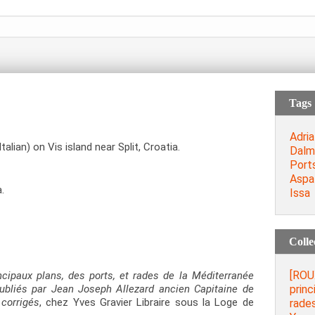
Tags
Adria
talian) on Vis island near Split, Croatia.
Dalm
Port
Aspa
.
Issa
Colle
[ROU
ncipaux plans, des ports, et rades de la Méditerranée
princ
ubliés par Jean Joseph Allezard ancien Capitaine de
 corrigés
, chez Yves Gravier Libraire sous la Loge de
rades