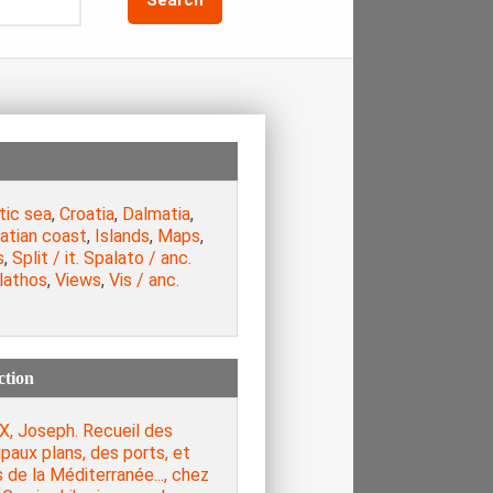
tic sea
,
Croatia
,
Dalmatia
,
atian coast
,
Islands
,
Maps
,
s
,
Split / it. Spalato / anc.
lathos
,
Views
,
Vis / anc.
ction
X, Joseph. Recueil des
ipaux plans, des ports, et
 de la Méditerranée..., chez