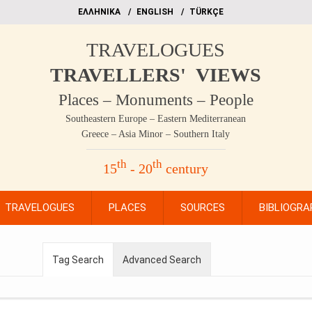
EΛΛΗΝΙΚΑ
ΕΝGLISH
TÜRKÇE
TRAVELOGUES
TRAVELLERS' VIEWS
Places – Monuments – People
Southeastern Europe – Eastern Mediterranean
Greece – Asia Minor – Southern Italy
th
th
15
- 20
century
TRAVELOGUES
PLACES
SOURCES
BIBLIOGRA
Tag Search
Advanced Search