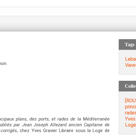
Tags
Leba
non.
View
Colle
[ROU
princ
rades
Yves 
ncipaux plans, des ports, et rades de la Méditerranée
Loge 
ubliés par Jean Joseph Allezard ancien Capitaine de
 corrigés
, chez Yves Gravier Libraire sous la Loge de