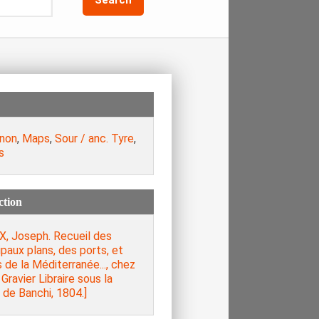
non
,
Maps
,
Sour / anc. Tyre
,
s
ction
X, Joseph. Recueil des
ipaux plans, des ports, et
 de la Méditerranée..., chez
Gravier Libraire sous la
de Banchi, 1804.]