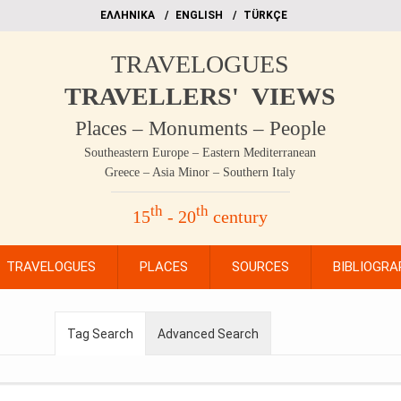
EΛΛΗΝΙΚΑ
ΕΝGLISH
TÜRKÇE
TRAVELOGUES
TRAVELLERS' VIEWS
Places – Monuments – People
Southeastern Europe – Eastern Mediterranean
Greece – Asia Minor – Southern Italy
th
th
15
- 20
century
TRAVELOGUES
PLACES
SOURCES
BIBLIOGRA
Tag Search
Advanced Search