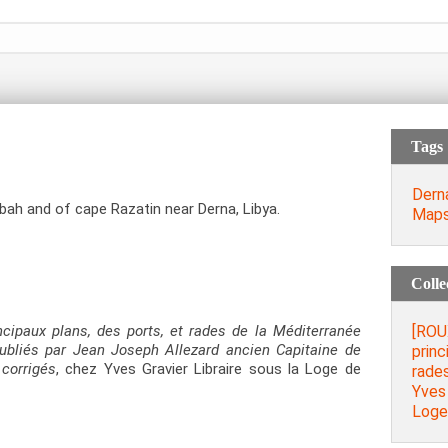
Tags
Dern
ah and of cape Razatin near Derna, Libya.
Map
Colle
[ROU
ncipaux plans, des ports, et rades de la Méditerranée
ubliés par Jean Joseph Allezard ancien Capitaine de
princ
 corrigés
, chez Yves Gravier Libraire sous la Loge de
rades
Yves 
Loge 