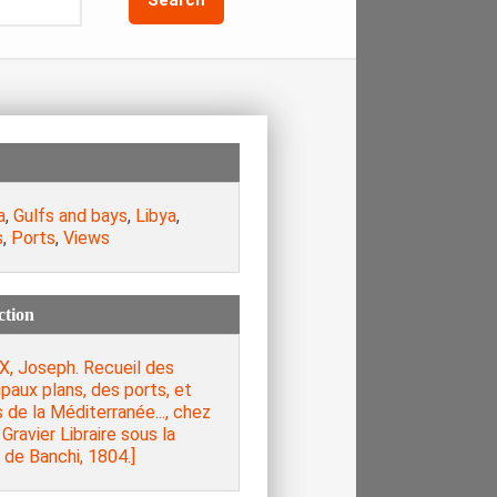
a
,
Gulfs and bays
,
Libya
,
s
,
Ports
,
Views
ction
X, Joseph. Recueil des
ipaux plans, des ports, et
 de la Méditerranée..., chez
Gravier Libraire sous la
de Banchi, 1804.]