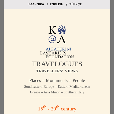
EΛΛΗΝΙΚΑ
ΕΝGLISH
TÜRKÇE
TRAVELOGUES
TRAVELLERS' VIEWS
Places – Monuments – People
Southeastern Europe – Eastern Mediterranean
Greece – Asia Minor – Southern Italy
th
th
15
- 20
century