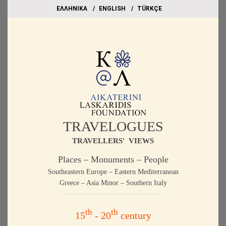
EΛΛΗΝΙΚΑ
ΕΝGLISH
TÜRKÇE
TRAVELOGUES
TRAVELLERS' VIEWS
Places – Monuments – People
Southeastern Europe – Eastern Mediterranean
Greece – Asia Minor – Southern Italy
th
th
15
- 20
century