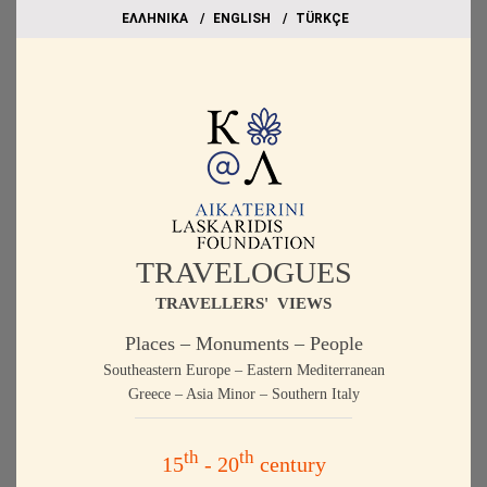
EΛΛΗΝΙΚΑ
ΕΝGLISH
TÜRKÇE
TRAVELOGUES
TRAVELLERS' VIEWS
Places – Monuments – People
Southeastern Europe – Eastern Mediterranean
Greece – Asia Minor – Southern Italy
th
th
15
- 20
century