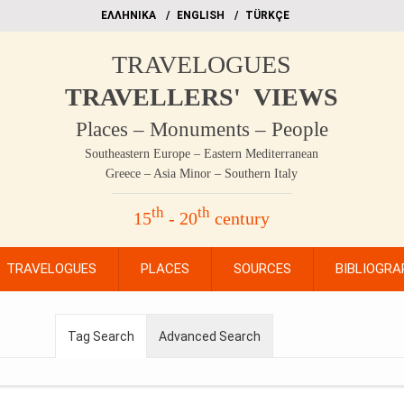
EΛΛΗΝΙΚΑ
ΕΝGLISH
TÜRKÇE
TRAVELOGUES
TRAVELLERS' VIEWS
Places – Monuments – People
Southeastern Europe – Eastern Mediterranean
Greece – Asia Minor – Southern Italy
th
th
15
- 20
century
TRAVELOGUES
PLACES
SOURCES
BIBLIOGRA
Tag Search
Advanced Search