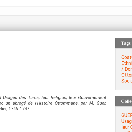
Tags
Cost
Ethn
/ Do
Otto
Socia
 Usages des Turcs, leur Religion, leur Gouvernement
Colle
 Avec un abregé de l’Histoire Ottommane
,
par M. Guer,
elier, 1746-1747.
GUER
Usage
leur 