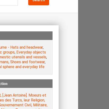
ume - Hats and headwear
,
ic groups
,
Everyday objects
mestic utensils and vessels
,
mans
,
Shoes and footwear
,
l sphere and everyday life
ction
, [Jean Antoine]. Moeurs et
s des Turcs, leur Religion,
Gouvernement Civil, Militaire,