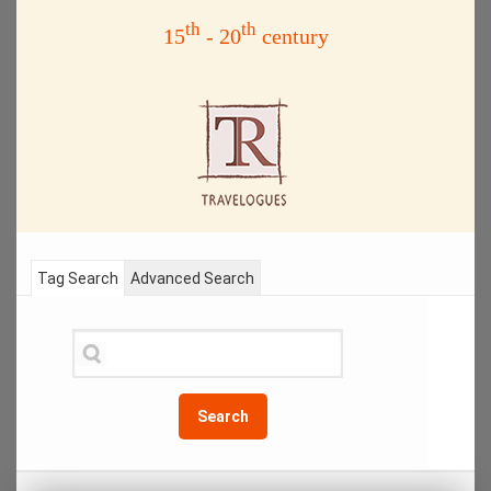
th
th
15
- 20
century
Tag Search
Advanced Search
Search