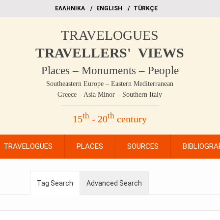
EΛΛΗΝΙΚΑ
ΕΝGLISH
TÜRKÇE
TRAVELOGUES
TRAVELLERS' VIEWS
Places – Monuments – People
Southeastern Europe – Eastern Mediterranean
Greece – Asia Minor – Southern Italy
th
th
15
- 20
century
TRAVELOGUES
PLACES
SOURCES
BIBLIOGRA
Tag Search
Advanced Search