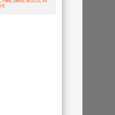
ΙΙ, Paris, Dentu, M.D.CCC.VII
7].