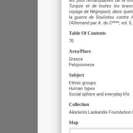
les plus remarquables de la Grèc
Turquie et de toutes les bran
voyage de Négrepont, dans quelqu
la guerre de Souliotes contre A
l'Allemand par A. du C****
, vol. 
Table Of Contents
70
Area/Place
Greece
Peloponnese
Subject
Ethnic groups
Human types
Social sphere and everyday life
Collection
Aikaterini Laskaridis Foundation 
Map