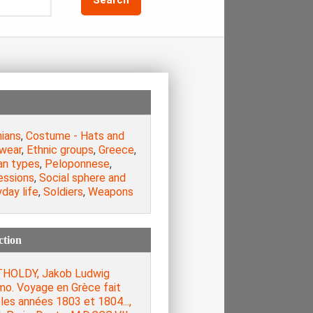
nians
,
Costume - Hats and
wear
,
Ethnic groups
,
Greece
,
n types
,
Peloponnese
,
essions
,
Social sphere and
day life
,
Soldiers
,
Weapons
ction
HOLDY, Jakob Ludwig
mo. Voyage en Grèce fait
les années 1803 et 1804...,