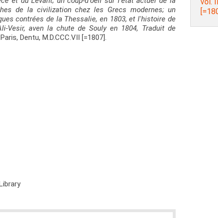
e et du Levant; un coup-d'oeil sur l'état actuel de la
vol. 
ches de la civilization chez les Grecs modernes; un
[=180
es contrées de la Thessalie, en 1803, et l'histoire de
li-Vesir, aven la chute de Souly en 1804, Traduit de
IΙ, Paris, Dentu, M.D.CCC.VII [=1807].
Library