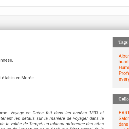
Tags
Alba
onnese.
head
Huma
Prof
t établis en Morée.
every
Colle
BART
lomo.
Voyage en Grèce fait dans les années 1803 et
Salo
ontenant les détails sur la manière de voyager dans la
n de la vallée de Tempé; un tableau pittoresqe des sites
dans 