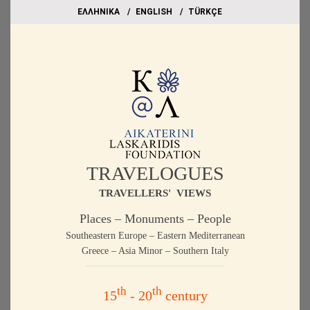
EΛΛΗΝΙΚΑ
ΕΝGLISH
TÜRKÇE
TRAVELOGUES
TRAVELLERS' VIEWS
Places – Monuments – People
Southeastern Europe – Eastern Mediterranean
Greece – Asia Minor – Southern Italy
th
th
15
- 20
century