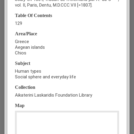
vol. IΙ, Paris, Dentu, M.D.CCC.VII [=1807].
Table Of Contents
129
Area/Place
Greece
Aegean islands
Chios
Subject
Human types
Social sphere and everyday life
Collection
Aikaterini Laskaridis Foundation Library
Map