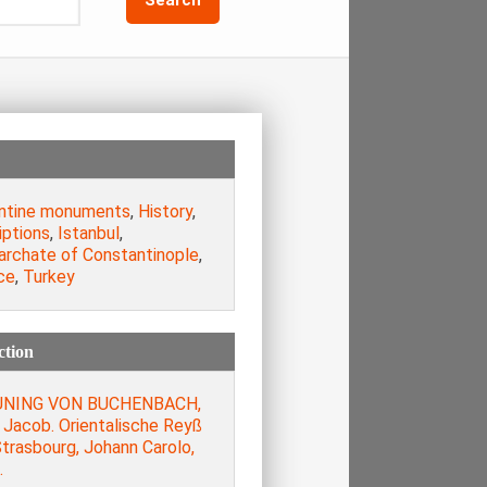
ntine monuments
,
History
,
iptions
,
Istanbul
,
iarchate of Constantinople
,
ce
,
Turkey
ction
UNING VON BUCHENBACH,
 Jacob. Orientalische Reyß
 , Strasbourg, Johann Carolo,
.