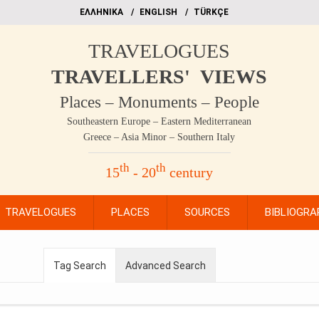
EΛΛΗΝΙΚΑ
ΕΝGLISH
TÜRKÇE
TRAVELOGUES
TRAVELLERS' VIEWS
Places – Monuments – People
Southeastern Europe – Eastern Mediterranean
Greece – Asia Minor – Southern Italy
th
th
15
- 20
century
TRAVELOGUES
PLACES
SOURCES
BIBLIOGRA
Tag Search
Advanced Search