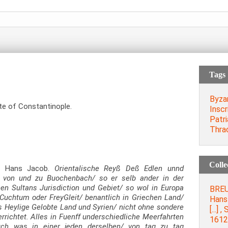
Tags
Byza
te of Constantinople.
Inscr
Patr
Thra
Colle
 Hans Jacob.
Orientalische Reyß Deß Edlen unnd
 von und zu Buochenbach/ so er selb ander in der
en Sultans Jurisdiction und Gebiet/ so wol in Europa
BRE
 Cuchtum oder FreyGleit/ benantlich in Griechen Land/
Hans
s Heylige Gelobte Land und Syrien/ nicht ohne sondere
[...]
errichtet. Alles in Fuenff underschiedliche Meerfahrten
1612
auch was in einer jeden derselben/ von tag zu tag